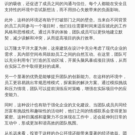
识的吸收，还促进了成员之间的沟通与信任。每个人都能在安全且
支持性的环境中尝试新想法，而不用担心失败带来的负面影响。
此外，这样的环境还有助于打破部门之间的壁垒。当来自不同背景
的员工共同参与一个项目时，他们往往需要时间来适应彼此的工作
风格和思维模式。通过共享的体验，团队成员可以更快地建立默
契，减少误解和冲突，从而提高项目的执行效率。
以万隆太平洋大厦为例，这座建筑在设计中充分考虑了现代企业的
需求，其内部空间布局鼓励员工之间的自然互动。在这里，团队可
以充分利用专门打造的互动区域，开展头脑风暴或项目演练，从而
在实际工作中取得更好的成果。
另一个显著的优势是能够提升团队的创新能力。在这样的环境中，
员工更容易跳出常规思维模式，探索新的解决方案。通过模拟挑战
和压力情境，团队可以提前演练应对策略，增强在实际项目中的应
变能力。
同时，这种设计也有助于强化企业的文化建设。当团队成员共同经
历富有挑战性和趣味性的活动时，他们之间的情感联系会变得更加
紧密。这种归属感和凝聚力不仅体现在工作中，还会延伸到日常的
互动中，形成更加和谐高效的团队氛围。
从长远来看，投资于这样的办公环境还能带来显著的经济效益。团