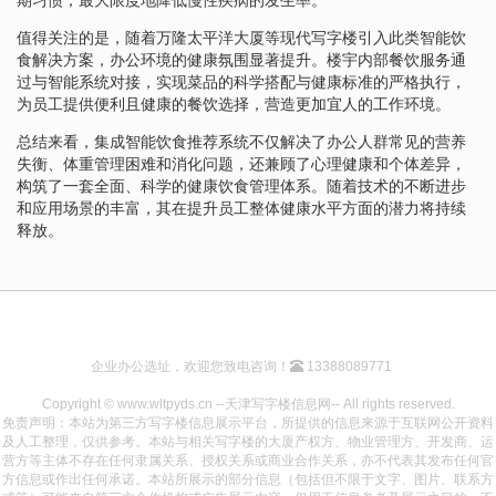
值得关注的是，随着万隆太平洋大厦等现代写字楼引入此类智能饮
食解决方案，办公环境的健康氛围显著提升。楼宇内部餐饮服务通
过与智能系统对接，实现菜品的科学搭配与健康标准的严格执行，
为员工提供便利且健康的餐饮选择，营造更加宜人的工作环境。
总结来看，集成智能饮食推荐系统不仅解决了办公人群常见的营养
失衡、体重管理困难和消化问题，还兼顾了心理健康和个体差异，
构筑了一套全面、科学的健康饮食管理体系。随着技术的不断进步
和应用场景的丰富，其在提升员工整体健康水平方面的潜力将持续
释放。
企业办公选址，欢迎您致电咨询！
13388089771
Copyright © www.wltpyds.cn --天津写字楼信息网-- All rights reserved.
免责声明：本站为第三方写字楼信息展示平台，所提供的信息来源于互联网公开资料
及人工整理，仅供参考。本站与相关写字楼的大厦产权方、物业管理方、开发商、运
营方等主体不存在任何隶属关系、授权关系或商业合作关系，亦不代表其发布任何官
方信息或作出任何承诺。本站所展示的部分信息（包括但不限于文字、图片、联系方