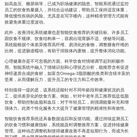
如高血压、糖尿病等，已成为职场健康的隐患。智能系统通过监控
员工的饮食热量摄入，并结合运动建议，帮助员工保持适宜体重，
降低慢性疾病的风险。尤其是在写字楼内，这种精准管理方式能有
效避免体重过度波动。
此外，改善消化系统健康也是智能饮食推荐的关键目标。许多员工
因饮食不规律、饮食结构单一，容易出现胃肠不适、便秘等问题。
系统能根据个体差异推荐高纤维、易消化的食物，调整膳食纤维的
比例，促进肠道蠕动，有助于排除体内废物，提升整体消化功能。
心理健康亦是不可忽视的方面。科学饮食对情绪调节起到积极作
用。智能系统中融入了情绪识别和心理状态分析，能推荐含有促进
神经递质合成的食材，如富含Omega-3脂肪酸的鱼类和含镁丰富的
坚果，从而缓解压力，提升员工的专注力和工作效率。
特别值得一提的是，该系统还能针对不同年龄段和健康状况的员
工，提供差异化的饮食方案。例如，针对中老年员工推荐低盐低脂
饮食，帮助控制血脂和血压；对于年轻员工，则强调能量补充和增
强体力。此类个性化服务大大提升了健康管理的精准性和有效性。
智能饮食推荐系统还具备数据追踪和反馈功能。通过持续监测员工
的饮食习惯和健康指标，系统能及时调整推荐方案，促进持续健康
管理。这种动态调整机制使得健康改善不再是短期行为，而成为长
期习惯，最大限度地降低慢性疾病的发生率。